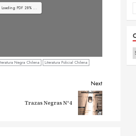
B
: Loading PDF 28% ...
p
C
iteratura Negra Chilena
Literatura Policial Chilena
Next
Previous
Next
Trazas Negras N°4
post:
post: