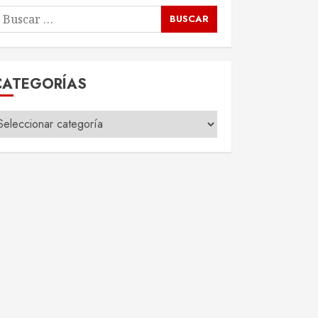
uscar
or:
CATEGORÍAS
ategorías