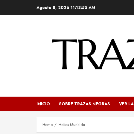
Skip
Agosto 8, 2026
11:13:56 AM
to
content
INICIO
SOBRE TRAZAS NEGRAS
VER LA
Home
Helios Murialdo