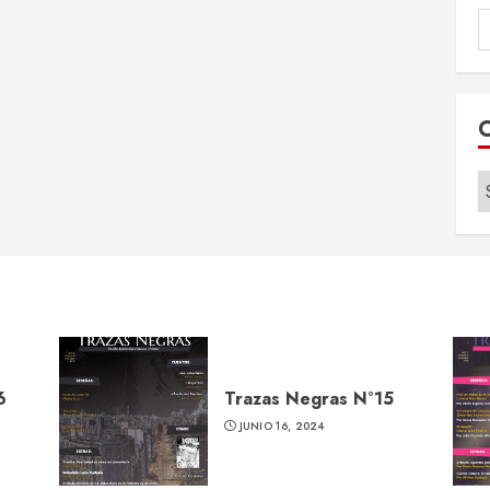
B
p
C
6
Trazas Negras N°15
JUNIO 16, 2024