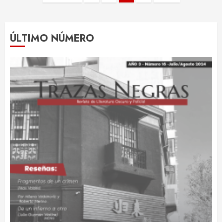
de
entradas
ÚLTIMO NÚMERO