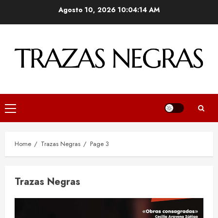
Skip
Agosto 10, 2026
10:04:15 AM
to
content
Primary
Menu
Home
Trazas Negras
Page 3
Trazas Negras