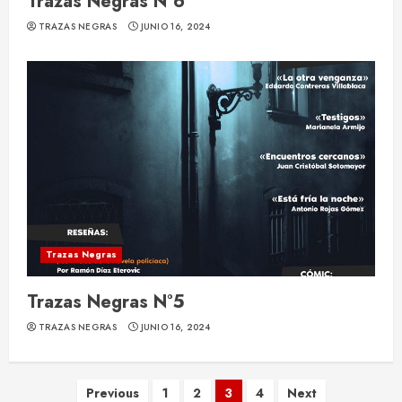
Trazas Negras N°6
TRAZAS NEGRAS
JUNIO 16, 2024
Trazas Negras
Trazas Negras N°5
TRAZAS NEGRAS
JUNIO 16, 2024
Navegación
Previous
1
2
3
4
Next